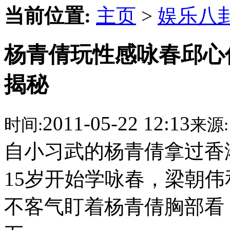
当前位置:
主页
>
娱乐八
杨青倩玩性感咏春邱心
揭秘
2011-05-22 12:13
时间:
来源:
自小习武的杨青倩拿过香
15岁开始学咏春，梁朝伟
不客气盯着杨青倩胸部看 O