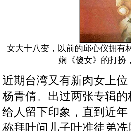
女大十八变，以前的邱心仪拥有林忆莲
娴《傻女》的打扮
近期台湾又有新肉女上位
杨青倩。出过两张专辑的
给人留下印象，直到近年
称拜叶问儿子叶准徒弟冼