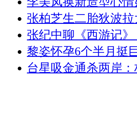
李美凤换新造型心情
张柏芝生二胎狄波拉
张纪中聊《西游记》
黎姿怀孕6个半月挺巨
台星吸金通杀两岸：