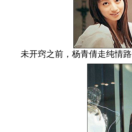
未开窍之前，杨青倩走纯情路