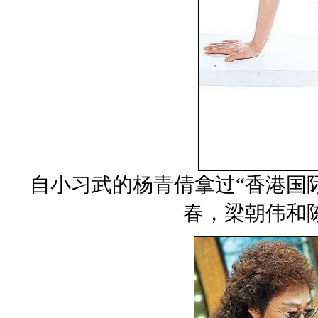
自小习武的杨青倩拿过“香港国
春，梁朝伟和