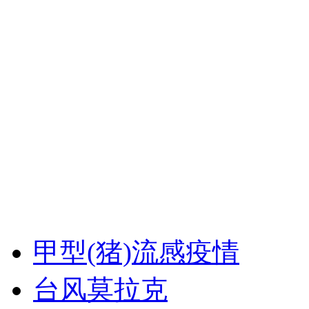
甲型(猪)流感疫情
台风莫拉克