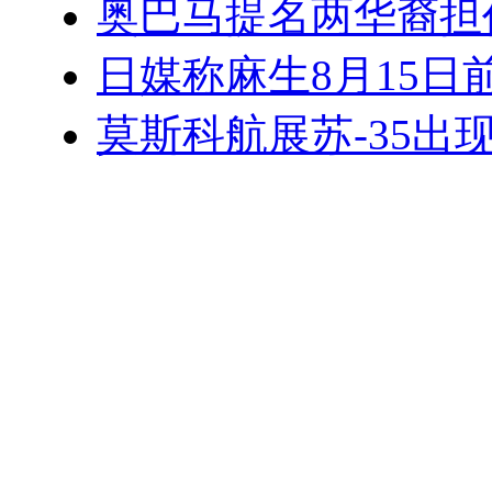
奥巴马提名两华裔担
日媒称麻生8月15日
莫斯科航展苏-35出