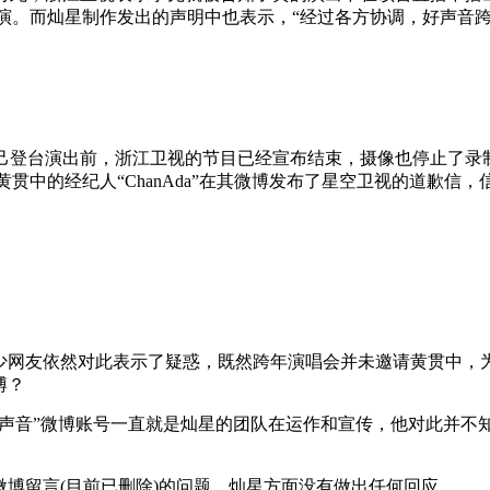
演。而灿星制作发出的声明中也表示，“经过各方协调，好声音
己登台演出前，浙江卫视的节目已经宣布结束，摄像也停止了录
的经纪人“ChanAda”在其微博发布了星空卫视的道歉信，信件
不少网友依然对此表示了疑惑，既然跨年演唱会并未邀请黄贯中，
博？
好声音”微博账号一直就是灿星的团队在运作和宣传，他对此并
微博留言(目前已删除)的问题，灿星方面没有做出任何回应。