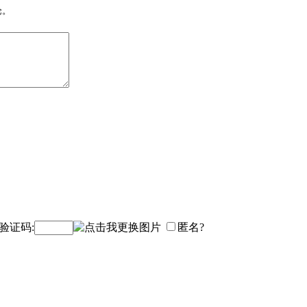
论。
验证码:
匿名?