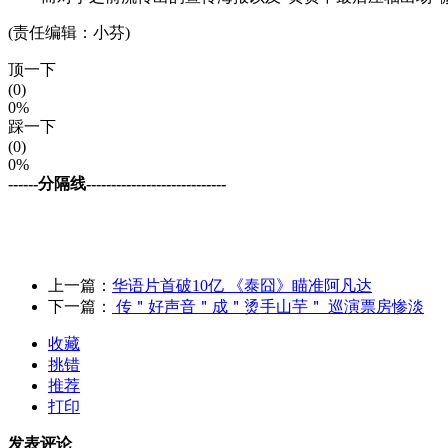
(责任编辑：小芬)
顶一下
(0)
0%
踩一下
(0)
0%
------分隔线----------------------------
上一篇：
华语片首破10亿 《泰囧》瞄准阿凡达
下一篇：
传＂好声音＂成＂烫手山芋＂ 巡演票房惨淡
收藏
挑错
推荐
打印
发表评论