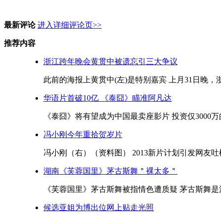
最新评论
进入详细评论页>>
推荐内容
浙江跨年晚会黄贯中被遗忘引三大争议
此前的海报上黄贯中(左)是特别嘉宾 上月31日晚，
华语片首破10亿 《泰囧》瞄准阿凡达
《泰囧》将有望成为中国最卖座影片 投资仅3000万
冯小刚今年重拾贺岁片
冯小刚（右）（资料图） 2013新片计划引发网友吐
湖南《芙蓉国里》茅古斯舞＂裸太多＂
《芙蓉国里》茅古斯舞被指情色遭质疑 茅古斯舞是源
候选亚姐为博出位网上贴走光照