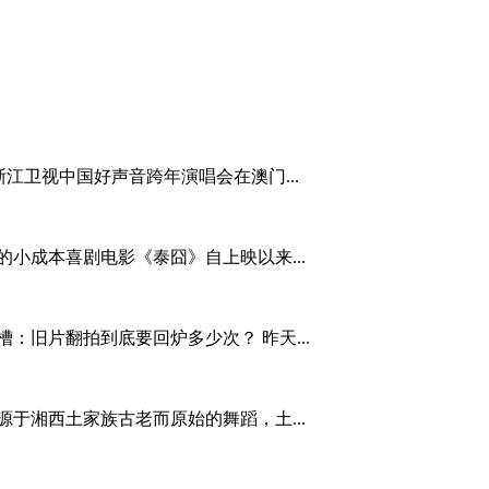
浙江卫视中国好声音跨年演唱会在澳门...
的小成本喜剧电影《泰囧》自上映以来...
槽：旧片翻拍到底要回炉多少次？ 昨天...
于湘西土家族古老而原始的舞蹈，土...