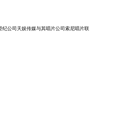
苏醒经纪公司天娱传媒与其唱片公司索尼唱片联