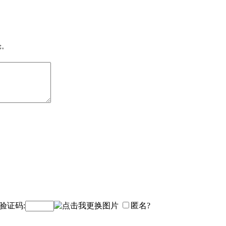
论。
验证码:
匿名?