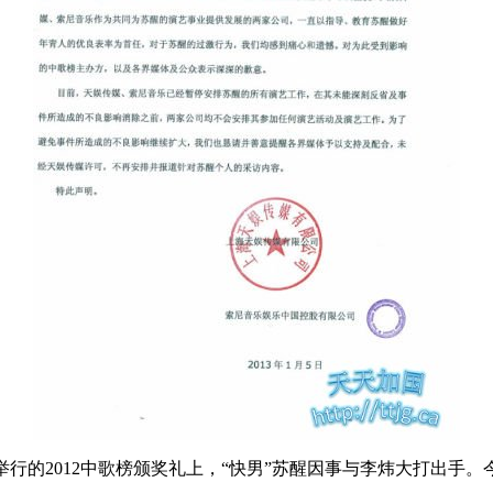
台北举行的2012中歌榜颁奖礼上，“快男”苏醒因事与李炜大打