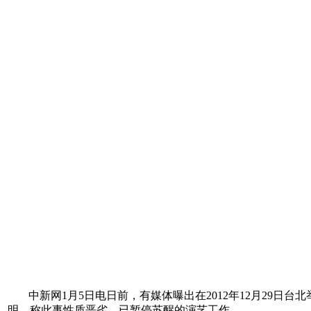
中新网1月5日电日前，有媒体曝出在2012年12月29日
明，称此事性质恶劣，已暂停苏醒的演艺工作。