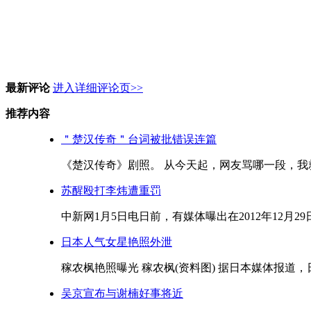
最新评论
进入详细评论页>>
推荐内容
＂楚汉传奇＂台词被批错误连篇
《楚汉传奇》剧照。 从今天起，网友骂哪一段，我就
苏醒殴打李炜遭重罚
中新网1月5日电日前，有媒体曝出在2012年12月29
日本人气女星艳照外泄
稼农枫艳照曝光 稼农枫(资料图) 据日本媒体报道，日本
吴京宣布与谢楠好事将近