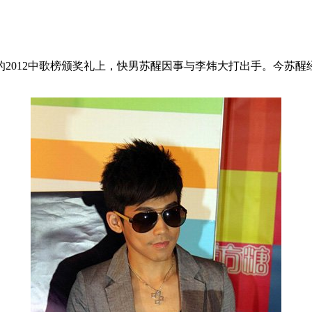
举行的2012中歌榜颁奖礼上，快男苏醒因事与李炜大打出手。今