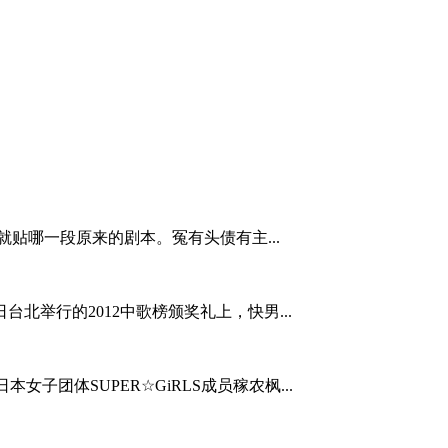
贴哪一段原来的剧本。冤有头债有主...
日台北举行的2012中歌榜颁奖礼上，快男...
女子团体SUPER☆GiRLS成员稼农枫...