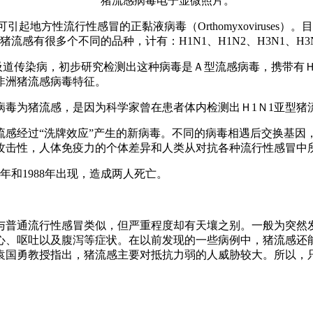
猪流感病毒电子显微照片。
，是猪群中一种可引起地方性流行性感冒的正黏液病毒（Orthomyxovi
感有很多个不同的品种，计有：H1N1、H1N2、H3N1、H3
吸道传染病，初步研究检测出这种病毒是Ａ型流感病毒，携带有Ｈ
非洲猪流感病毒特征。
病毒为猪流感，是因为科学家曾在患者体内检测出Ｈ1Ｎ1亚型猪
流感经过“洗牌效应”产生的新病毒。不同的病毒相遇后交换基因
攻击性，人体免疫力的个体差异和人类从对抗各种流行性感冒中
6年和1988年出现，造成两人死亡。
与普通流行性感冒类似，但严重程度却有天壤之别。一般为突然发
心、呕吐以及腹泻等症状。在以前发现的一些病例中，猪流感还
袁国勇教授指出，猪流感主要对抵抗力弱的人威胁较大。所以，