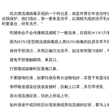
此次猪流感病毒呈现的一个特点是，就是对青壮年攻击性强
自我保护。他们指出，第一要务是洗手，以酒精为底的洗手乳或泡沫消
时要遮住，经常洗手。”
吃猪肉会不会传播猪流感呢？一般说来，目前的Ｈ1Ｎ1只
因为H1N1亚型猪流感病毒跟人类H1N1病毒的抗原非
保持手部清洁，并用正确方法洗手。如没有明显污垢时，
避免手部接触眼睛、鼻及口。
打喷嚏或咳嗽时应遮掩口鼻。
不要随地吐痰，如要吐痰应将分泌物包好，弃置于有盖垃
有呼吸道感染征状或发烧时，应戴上口罩，并尽早求医。
若出现流感征状，切勿上班或上学。
如外游途中或回程后出现发烧或类似流感的征状，要马上