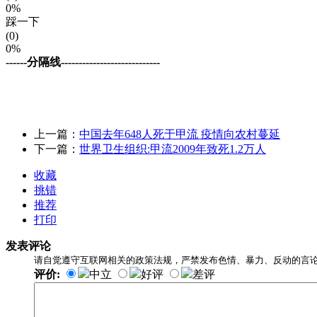
0%
踩一下
(0)
0%
------分隔线----------------------------
上一篇：
中国去年648人死于甲流 疫情向农村蔓延
下一篇：
世界卫生组织:甲流2009年致死1.2万人
收藏
挑错
推荐
打印
发表评论
请自觉遵守互联网相关的政策法规，严禁发布色情、暴力、反动的言
评价:
中立
好评
差评