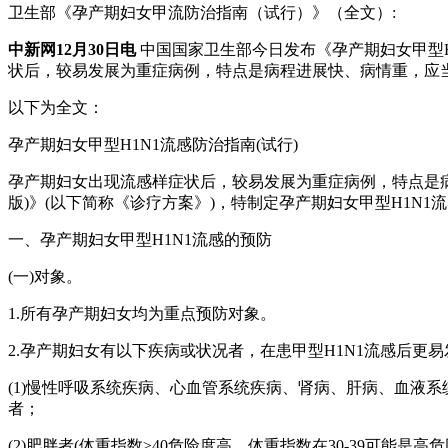
卫生部《孕产期妇女甲流防治指南（试行）》（全文）:
中新网12月30日电
中国国家卫生部今日发布《孕产期妇女甲型H
状后，较易发展为重症病例，特点是病程进展快、病情重，应当
以下为全文：
孕产期妇女甲型H1N1流感防治指南(试行)
孕产期妇女出现流感样症状后，较易发展为重症病例，特点是病程进
版)》(以下简称《诊疗方案》)，特制定孕产期妇女甲型H1N1
一、孕产期妇女甲型H1N1流感的预防
(一)对象。
1.所有孕产期妇女均为重点预防对象。
2.孕产期妇女有以下疾病或状况者，在患甲型H1N1流感后更
(1)慢性呼吸系统疾病、心血管系统疾病、肾病、肝病、血液
者；
(2)肥胖者(体重指数≥40危险度高，体重指数在30-39可能是高危