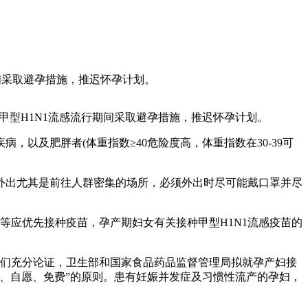
期间采取避孕措施，推迟怀孕计划。
甲型H1N1流感流行期间采取避孕措施，推迟怀孕计划。
以及肥胖者(体重指数≥40危险度高，体重指数在30-39可
外出尤其是前往人群密集的场所，必须外出时尽可能戴口罩并尽
等应优先接种疫苗，孕产期妇女有关接种甲型H1N1流感疫苗的
专家们充分论证，卫生部和国家食品药品监督管理局拟就孕产妇接
情、自愿、免费”的原则。患有妊娠并发症及习惯性流产的孕妇，