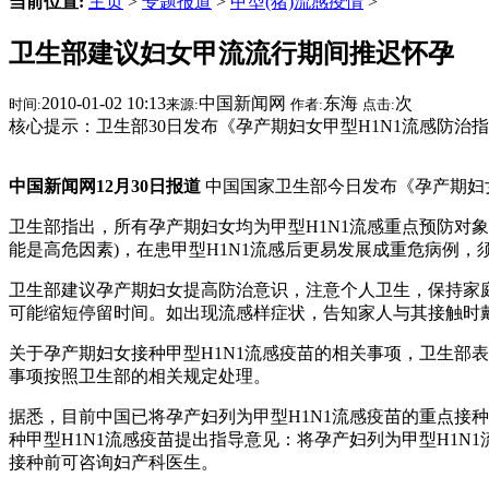
当前位置:
主页
>
专题报道
>
甲型(猪)流感疫情
>
卫生部建议妇女甲流流行期间推迟怀孕
2010-01-02 10:13
中国新闻网
东海
次
时间:
来源:
作者:
点击:
核心提示：卫生部30日发布《孕产期妇女甲型H1N1流感防治
中国新闻网12月30日报道
中国国家卫生部今日发布《孕产期妇女
卫生部指出，所有孕产期妇女均为甲型H1N1流感重点预防对象
能是高危因素)，在患甲型H1N1流感后更易发展成重危病例，
卫生部建议孕产期妇女提高防治意识，注意个人卫生，保持家
可能缩短停留时间。如出现流感样症状，告知家人与其接触时
关于孕产期妇女接种甲型H1N1流感疫苗的相关事项，卫生部
事项按照卫生部的相关规定处理。
据悉，目前中国已将孕产妇列为甲型H1N1流感疫苗的重点接
种甲型H1N1流感疫苗提出指导意见：将孕产妇列为甲型H1
接种前可咨询妇产科医生。