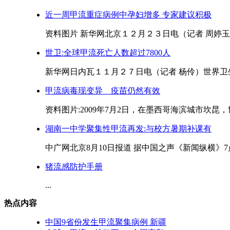
近一周甲流重症病例中孕妇增多 专家建议积极
资料图片 新华网北京１２月２３日电（记者 周婷玉
世卫:全球甲流死亡人数超过7800人
新华网日内瓦１１月２７日电（记者 杨伶）世界卫生
甲流病毒现变异 疫苗仍然有效
资料图片:2009年7月2日，在墨西哥海滨城市坎昆
湖南一中学聚集性甲流再发:与校方暑期补课有
中广网北京8月10日报道 据中国之声《新闻纵横》7点
猪流感防护手册
...
热点内容
中国9省份发生甲流聚集病例 新疆