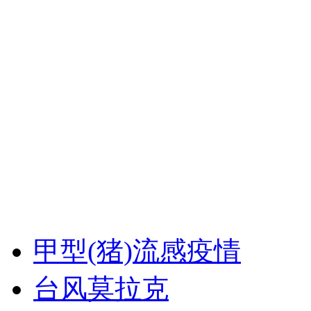
甲型(猪)流感疫情
台风莫拉克