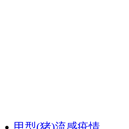
甲型(猪)流感疫情